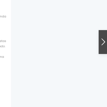
stas
ado.
ona