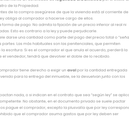
stro de la Propiedad.
tes de la compra asegúrese de que la vivienda está al corriente de
 ley obliga al comprador a hacerse cargo de ellos.
 forma de pago. No admita la fijación de un precio inferior al real ni
. Esto es contrario a la ley y puede perjudicarle.
uele darse una cantidad como parte del pago del precio total o “seña
partes. Las más habituales son las penitenciales, que permiten
 la escritura. Si es el comprador el que anula el acuerdo, perderá la
 el vendedor, tendrá que devolver el doble de lo recibido.
 comprador tiene derecho a exigir un
aval
por la cantidad entregada
venido para la entrega del inmueble, se la devuelvan junto con los
pactan nada, o si indican en el contrato que sea “según ley” se aplic
ompetente. No obstante, en el documento privado se suele pactar
 los pague el comprador, excepto la plusvalía que por ley correspo
rohibido que el comprador asuma gastos que por ley deben ser