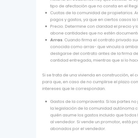
tipo de afectación que no consta en el Regi
Cuotas de la comunidad de propietarios. An
pagos y gastos, ya que en ciertos casos la
Precio. Determine con claridad el precio y la
abone cantidades que no estén documentadas
Arras
. Cuando firma el contrato privado s
conocida como arras- que vincula a ambas 
desligarse del contrato antes de la firma de
cantidad entregada, mientras que si lo hace
Si se trata de una vivienda en construcción, el
para que, en caso de no cumplirse el plazo con
intereses que le correspondan.
Gastos de la compraventa. Si las partes no 
la legislación de la comunidad autónoma c
quién asume los gastos incluido que todos
al vendedor. Si vende un promotor, está p
abonados por el vendedor.