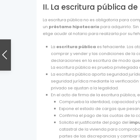
II. La escritura pública 
La escritura pública no es obligatoria para co
un
préstamo hipotecario
para adquirirlo. S
elige acudir al notario para realizarla por su fe
La
escritura pública
es fehaciente. Los o
comprar y vender y las condiciones de la co
declaraciones en la escritura de modo que 
La escritura pública es prueba privilegiada a
La escritura pública aporta seguridad jurídi
seguridad jurídica mediante la verificaci
privado se ajustan a la legalidad.
En el acto de firma de la escritura pública, e
Comprueba la identidad, capacidad y 
Expone el estado de cargas que pesan 
Confirma el pago de las cuotas de la 
Solicita el justificante del pago del
impu
catastral de la vivienda para comprobar
partes de las discrepancias y cambiar la