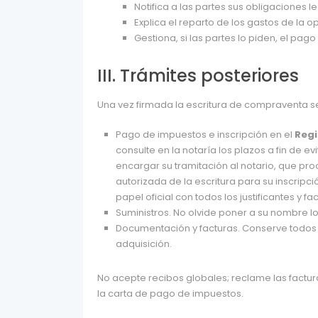
Notifica a las partes sus obligaciones 
Explica el reparto de los gastos de la o
Gestiona, si las partes lo piden, el pago
III. Trámites posteriores
Una vez firmada la escritura de compraventa se
Pago de impuestos e inscripción en el
Regi
consulte en la notaría los plazos a fin de 
encargar su tramitación al notario, que pro
autorizada de la escritura para su inscripc
papel oficial con todos los justificantes y fa
Suministros. No olvide poner a su nombre lo
Documentación y facturas. Conserve todos lo
adquisición.
No acepte recibos globales; reclame las factura
la carta de pago de impuestos.