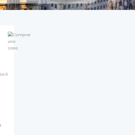
os:0
á