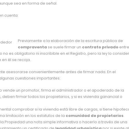
aunque sea en forma de señal.
en cuenta:
Previamente a la elaboración de la escritura pública de
compraventa
se suele firmar un
contrato privado
entre
 es obligatorio ni inscribible en el Registro, pero la ley lo conside
 en él se recoja.
ante asesorarse convenientemente antes de firmar nada. En el
lgunas cuestiones importantes:
o vende un promotor, firma el administrador o el apoderado de la
, deben firmar todos los propietarios, y si es vivienda ganancial o
mental comprobar si la vivienda está libre de cargas, si tiene hipotec
na limitación en los estatutos de la
comunidad de propietarios
.
 la Propiedad una nota simple informativa o hacerlo a través de una
ayuntamiento un certificado de
legalidad urbanística
por si existe a