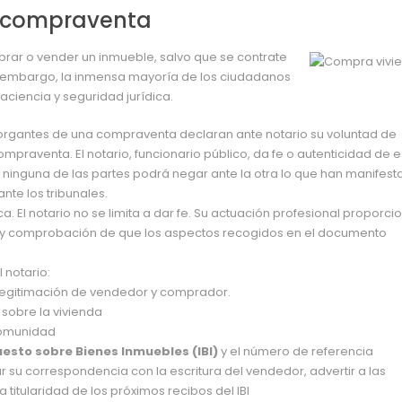
de compraventa
mprar o vender un inmueble, salvo que se contrate
in embargo, la inmensa mayoría de los ciudadanos
haciencia y seguridad jurídica.
torgantes de una compraventa declaran ante notario su voluntad de
mpraventa. El notario, funcionario público, da fe o autenticidad de e
ninguna de las partes podrá negar ante la otra lo que han manifest
nte los tribunales.
ca. El notario no se limita a dar fe. Su actuación profesional proporci
ón y comprobación de que los aspectos recogidos en el documento
l notario:
legitimación de vendedor y comprador.
sobre la vivienda
comunidad
esto sobre Bienes Inmuebles (IBI)
y el número de referencia
 su correspondencia con la escritura del vendedor, advertir a las
 titularidad de los próximos recibos del IBI