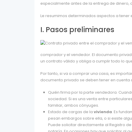
especialmente antes de la entrega de dinero, 
Le resumimos determinados aspectos a tener 
I. Pasos preliminares
comprador y el vendedor. El documento privado no
un contrato válido y obliga a cumplir todo lo que
Por tanto, si va a comprar una casa, es import
documento privado se deben tener en cuenta a
Quién firma por la parte vendedora. Cuand
sociedad. Si es una venta entre particulares
familiar, ambos cónyuges.
Estado de cargas de la
vivienda
. Es funda
pesan embargos sobre ella, o si existe algu
Puede solicitar directamente al Registro de
notaría. En ocasiones hay que solicitar al 