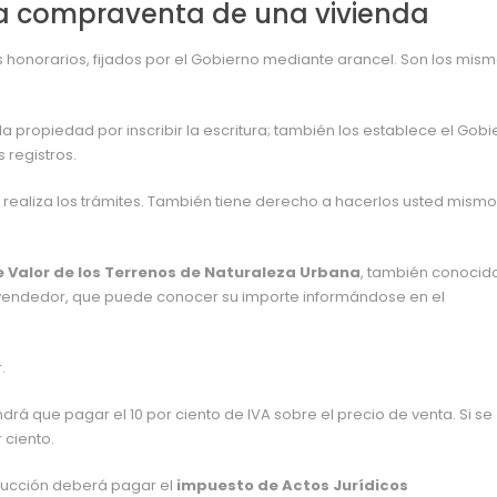
la compraventa de una vivienda
sus honorarios, fijados por el Gobierno mediante arancel. Son los mis
e la propiedad por inscribir la escritura; también los establece el Gob
 registros.
o realiza los trámites. También tiene derecho a hacerlos usted mismo
 Valor de los Terrenos de Naturaleza Urbana
, también conocid
el vendedor, que puede conocer su importe informándose en el
.
drá que pagar el 10 por ciento de IVA sobre el precio de venta. Si se
r ciento.
trucción deberá pagar el
impuesto de Actos Jurídicos