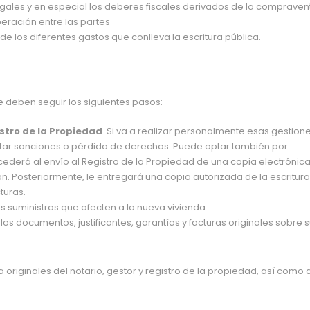
legales y en especial los deberes fiscales derivados de la compraven
peración entre las partes
 de los diferentes gastos que conlleva la escritura pública.
 deben seguir los siguientes pasos:
stro de la Propiedad
. Si va a realizar personalmente esas gestione
evitar sanciones o pérdida de derechos. Puede optar también por
cederá al envío al Registro de la Propiedad de una copia electrónic
ión. Posteriormente, le entregará una copia autorizada de la escritur
cturas.
s suministros que afecten a la nueva vivienda.
s documentos, justificantes, garantías y facturas originales sobre 
 originales del notario, gestor y registro de la propiedad, así como 