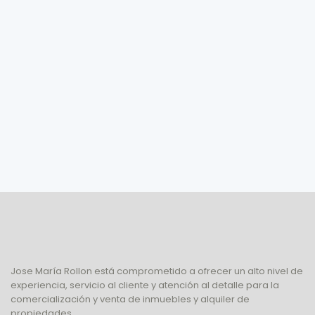
Jose María Rollon está comprometido a ofrecer un alto nivel de
experiencia, servicio al cliente y atención al detalle para la
comercialización y venta de inmuebles y alquiler de
propiedades.